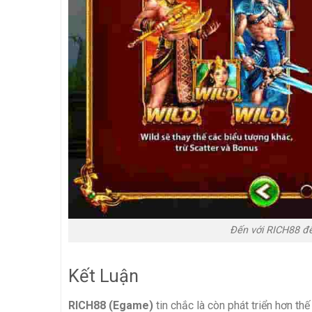
Đến với RICH88 để
Kết Luận
RICH88 (Egame)
tin chắc là còn phát triển hơn th