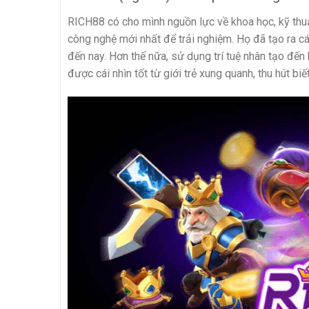
RICH88 có cho mình nguồn lực về khoa học, kỹ thu
công nghệ mới nhất để trải nghiệm. Họ đã tạo ra cá
đến nay. Hơn thế nữa, sử dụng trí tuệ nhân tạo đến
được cái nhìn tốt từ giới trẻ xung quanh, thu hút bi