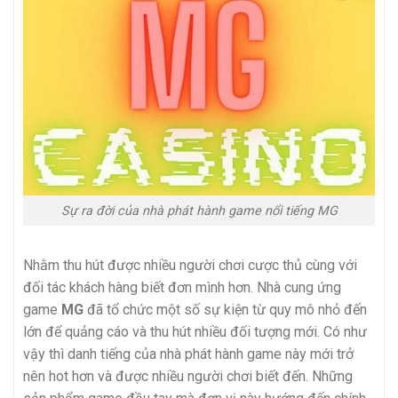
Sự ra đời của nhà phát hành game nổi tiếng MG
Nhằm thu hút được nhiều người chơi cược thủ cùng với
đối tác khách hàng biết đơn mình hơn. Nhà cung ứng
game
MG
đã tổ chức một số sự kiện từ quy mô nhỏ đến
lớn để quảng cáo và thu hút nhiều đối tượng mới. Có như
vậy thì danh tiếng của nhà phát hành game này mới trở
nên hot hơn và được nhiều người chơi biết đến. Những