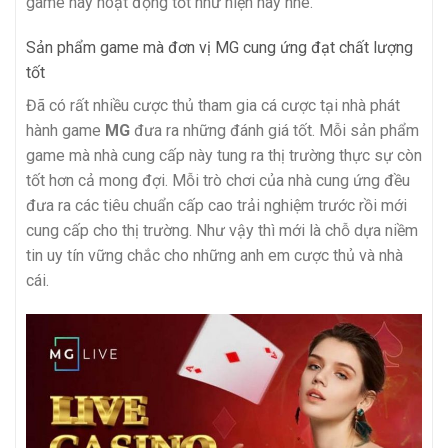
game này hoạt động tốt như hiện nay nhé.
Sản phẩm game mà đơn vị MG cung ứng đạt chất lượng
tốt
Đã có rất nhiều cược thủ tham gia cá cược tại nhà phát
hành game
MG
đưa ra những đánh giá tốt. Mỗi sản phẩm
game mà nhà cung cấp này tung ra thị trường thực sự còn
tốt hơn cả mong đợi. Mỗi trò chơi của nhà cung ứng đều
đưa ra các tiêu chuẩn cấp cao trải nghiệm trước rồi mới
cung cấp cho thị trường. Như vậy thì mới là chỗ dựa niềm
tin uy tín vững chắc cho những anh em cược thủ và nhà
cái.