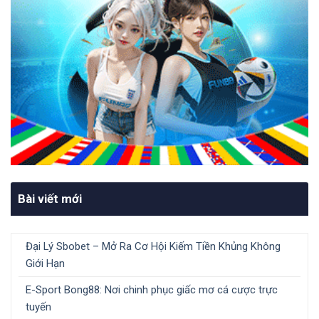
Bài viết mới
Đại Lý Sbobet – Mở Ra Cơ Hội Kiếm Tiền Khủng Không
Giới Hạn
E-Sport Bong88: Nơi chinh phục giấc mơ cá cược trực
tuyến