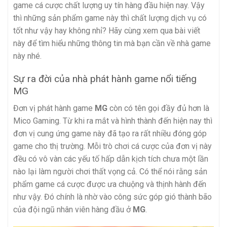
game cá cược chất lượng uy tín hàng đầu hiện nay. Vậy
thì những sản phẩm game này thì chất lượng dịch vụ có
tốt như vậy hay không nhỉ? Hãy cùng xem qua bài viết
này để tìm hiểu những thông tin mà bạn cần về nhà game
này nhé.
Sự ra đời của nhà phát hành game nổi tiếng
MG
Đơn vị phát hành game
MG
còn có tên gọi đầy đủ hơn là
Mico Gaming. Từ khi ra mắt và hình thành đến hiện nay thì
đơn vị cung ứng game này đã tạo ra rất nhiều đóng góp
game cho thị trường. Mỗi trò chơi cá cược của đơn vị này
đều có vô vàn các yếu tố hấp dẫn kịch tích chưa một lần
nào lại làm người chơi thất vọng cả. Có thể nói rằng sản
phẩm game cá cược được ưa chuộng và thịnh hành đến
như vậy. Đó chính là nhờ vào công sức góp gió thành bão
của đội ngũ nhân viên hàng đầu ở
MG
.