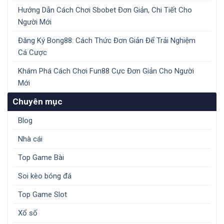
Hướng Dẫn Cách Chơi Sbobet Đơn Giản, Chi Tiết Cho
Người Mới
Đăng Ký Bong88: Cách Thức Đơn Giản Để Trải Nghiệm
Cá Cược
Khám Phá Cách Chơi Fun88 Cực Đơn Giản Cho Người
Mới
Chuyên mục
Blog
Nhà cái
Top Game Bài
Soi kèo bóng đá
Top Game Slot
Xổ số