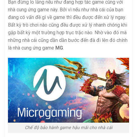
Bạn đừng lo lắng nếu như đang hợp tác game cùng với
nhà cung ứng game này. Bởi vì nếu như nhà cái của bạn
đang có vấn đề gì về game thì đều được đến xử lý ngay.
Bất kỳ trò chơi nào cũng đều được xử lý nhanh chóng khi
gặp bất kỳ một trường hợp trục trặc nào. Nhờ vào đó mà
những nhà cái cũng dần dần bước đến đà đi lên đó chính
là nhà cung ứng game
MG
.
Chế độ bảo hành game hậu mãi cho nhà cái