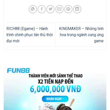
RICH88 (Egame) – Hành
KINGMAKER – Những tinh
trình chinh phục tân thủ thời
hoa trong ngành cung ứng
đại mới
game