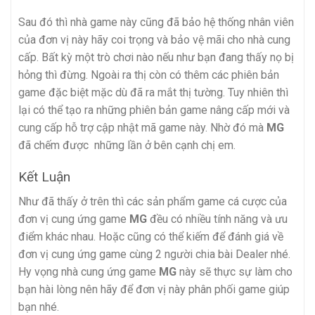
Sau đó thì nhà game này cũng đã bảo hệ thống nhân viên
của đơn vị này hãy coi trọng và bảo vệ mãi cho nhà cung
cấp. Bất kỳ một trò chơi nào nếu như bạn đang thấy nọ bị
hỏng thì đừng. Ngoài ra thị còn có thêm các phiên bản
game đặc biệt mặc dù đã ra mắt thị tường. Tuy nhiên thì
lại có thể tạo ra những phiên bản game nâng cấp mới và
cung cấp hỗ trợ cập nhật mã game này. Nhờ đó mà
MG
đã chếm được những lần ở bên cạnh chị em.
Kết Luận
Như đã thấy ở trên thì các sản phẩm game cá cược của
đơn vị cung ứng game
MG
đều có nhiều tính năng và ưu
điểm khác nhau. Hoặc cũng có thể kiếm để đánh giá về
đơn vị cung ứng game cùng 2 người chia bài Dealer nhé.
Hy vọng nhà cung ứng game
MG
này sẽ thực sự làm cho
bạn hài lòng nên hãy để đơn vị này phân phối game giúp
bạn nhé.