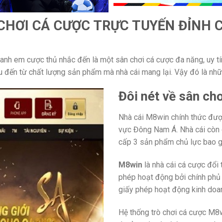
CHƠI CÁ CƯỢC TRỰC TUYẾN ĐỈNH 
anh em cược thủ nhắc đến là một sân chơi cá cược đa năng, uy tín
yếu đến từ chất lượng sản phẩm mà nhà cái mang lại. Vậy đó là n
Đôi nét về sân ch
Nhà cái
M8win
chính thức đượ
vực Đông Nam Á. Nhà cái còn c
cấp 3 sản phẩm chủ lực bao gồ
M8win
là nhà cái cá cược đổ
phép hoạt động bởi chính phủ
giấy phép hoạt động kinh doan
Hệ thống trò chơi cá cược
M8