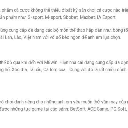
 phẩm cá cược không thể thiếu ở bất kỳ sân chơi cá cược nào trê
ản phẩm như: S-sport, M-sport, Sbobet, Maxbet, IA Esport.
g cung cấp đa dạng các bộ môn thể thao hấp dẫn như: bóng rổ, b
ái Lan, Lào, Việt Nam với vô số kèo ngon để anh em lựa chọn.
thể bỏ qua khi đến với M8win. Hiện nhà cái đang cung cấp đa dạn
ng hổ, Xóc đĩa, Tài xỉu, Cá tôm cua… Cùng với đó là rất nhiều sảnh
trò chơi dành riêng cho những anh em yêu muốn thử vận may của m
c được những tựa game tại các sảnh: BetSoft, ACE Game, PG Sof