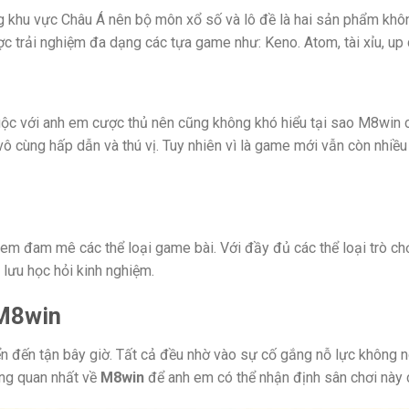
g khu vực Châu Á nên bộ môn xổ số và lô đề là hai sản phẩm khôn
ợc trải nghiệm đa dạng các tựa game như: Keno. Atom, tài xỉu, u
thuộc với anh em cược thủ nên cũng không khó hiểu tại sao
M8win
vô cùng hấp dẫn và thú vị. Tuy nhiên vì là game mới vẫn còn nhiều 
em đam mê các thể loại game bài. Với đầy đủ các thể loại trò chơ
 lưu học hỏi kinh nghiệm.
 M8win
riển đến tận bây giờ. Tất cả đều nhờ vào sự cố gắng nỗ lực không
ổng quan nhất về
M8win
để anh em có thể nhận định sân chơi này