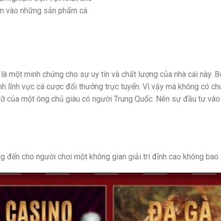
bản vào những sản phẩm cá
 là một minh chứng cho sự uy tín và chất lượng của nhà cái này. 
nh lĩnh vực cá cược đổi thưởng trực tuyến. Vì vậy mà không có c
đỡ của một ông chủ giàu có người Trung Quốc. Nên sự đầu tư vào
 đến cho người chơi một không gian giải trí đỉnh cao không bao