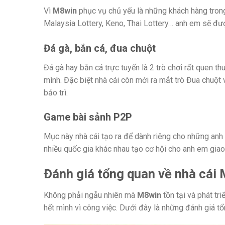
Vì
M8win
phục vụ chủ yếu là những khách hàng tron
Malaysia Lottery, Keno, Thai Lottery… anh em sẽ đư
Đá gà, bắn cá, đua chuột
Đá gà hay bắn cá trực tuyến là 2 trò chơi rất quen 
mình. Đặc biệt nhà cái còn mới ra mắt trò Đua chuột 
bảo trì.
Game bài sảnh P2P
Mục này nhà cái tạo ra để dành riêng cho những anh 
nhiều quốc gia khác nhau tạo cơ hội cho anh em giao
Đánh giá tổng quan về nhà cái
Không phải ngẫu nhiên mà
M8win
tồn tại và phát t
hết mình vì công việc. Dưới đây là những đánh giá t