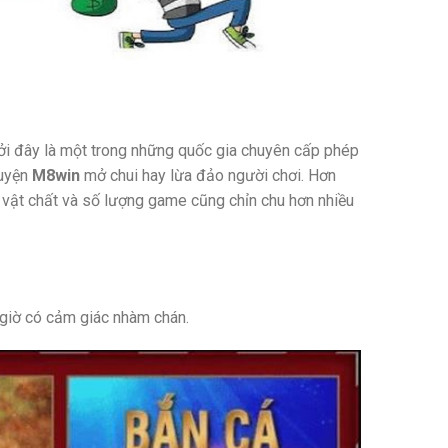
Bởi đây là một trong những quốc gia chuyên cấp phép
huyện
M8win
mở chui hay lừa đảo người chơi. Hơn
 vật chất và số lượng game cũng chỉn chu hơn nhiều
 giờ có cảm giác nhàm chán.