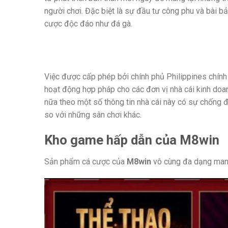
người chơi. Đặc biệt là sự đầu tư công phu và bài 
cược độc đáo như đá gà.
Việc được cấp phép bởi chính phủ Philippines chính
hoạt động hợp pháp cho các đơn vị nhà cái kinh doa
nữa theo một số thông tin nhà cái này có sự chống 
so với những sân chơi khác.
Kho game hấp dẫn của M8win
Sản phẩm cá cược của
M8win
vô cùng đa dạng mang