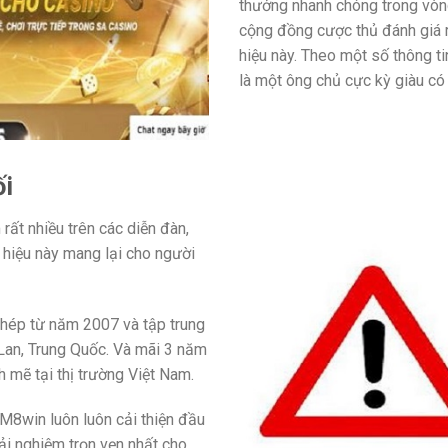
thưởng nhanh chóng trong vòn
cộng đồng cược thủ đánh giá r
hiệu này. Theo một số thông t
là một ông chủ cực kỳ giàu có
ối
rất nhiều trên các diễn đàn,
 hiệu này mang lại cho người
phép từ năm 2007 và tập trung
 Lan, Trung Quốc. Và mãi 3 năm
 mẽ tại thị trường Việt Nam.
M8win
luôn luôn cải thiện đầu
ải nghiệm trọn vẹn nhất cho