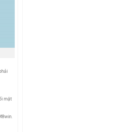
phải
ổi mật
M8win.