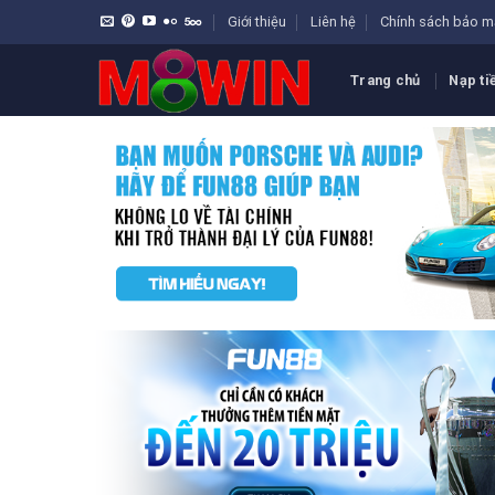
Skip
Giới thiệu
Liên hệ
Chính sách bảo m
to
content
Trang chủ
Nạp ti