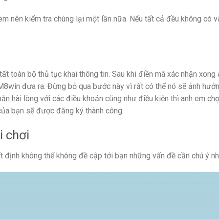
h em nên kiểm tra chúng lại một lần nữa. Nếu tất cả đều không có 
ất toàn bộ thủ tục khai thông tin. Sau khi điền mã xác nhận xong
M8win đưa ra. Đừng bỏ qua bước này vì rất có thể nó sẽ ảnh hưởn
hắn hài lòng với các điều khoản cũng như điều kiện thì anh em ch
 của bạn sẽ được đăng ký thành công.
 chơi
ất định không thể không đề cập tới bạn những vấn đề cần chú ý nh