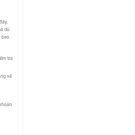
đây,
mà dù
n bao
ểm tra
ạng xã
 khoản