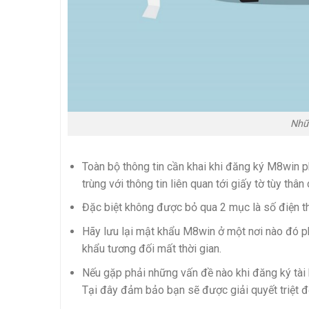
Nhữ
Toàn bộ thông tin cần khai khi đăng ký M8win ph
trùng với thông tin liên quan tới giấy tờ tùy th
Đặc biệt không được bỏ qua 2 mục là số điện tho
Hãy lưu lại mật khẩu M8win ở một nơi nào đó p
khẩu tương đối mất thời gian.
Nếu gặp phải những vấn đề nào khi đăng ký tài
Tại đây đảm bảo bạn sẽ được giải quyết triệt 