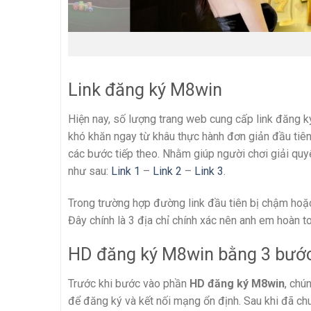
Link đăng ký M8win
Hiện nay, số lượng trang web cung cấp link đăng k
khó khăn ngay từ khâu thực hành đơn giản đầu tiên
các bước tiếp theo. Nhằm giúp người chơi giải qu
như sau:
Link 1
–
Link 2
–
Link 3
.
Trong trường hợp đường link đầu tiên bị chậm hoặc 
Đây chính là 3 địa chỉ chính xác nên anh em hoàn 
HD đăng ký M8win bằng 3 bước
Trước khi bước vào phần
HD đăng ký M8win
, chú
để đăng ký và kết nối mạng ổn định. Sau khi đã chu