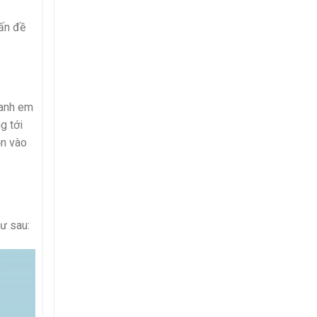
vấn đề
 anh em
g tới
ọn vào
ư sau: