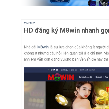
TIN TỨC
HD đăng ký M8win nhanh gọn
Nhà cái
M8win
là sự lựa chọn của không ít người c
không ít những câu hỏi liên quan tới địa chỉ này. M
anh em vẫn còn đang vướng bận về vấn đề này thì 