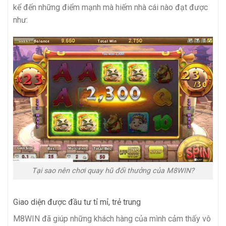
kể đến những điểm mạnh mà hiếm nhà cái nào đạt được
như:
Tại sao nên chơi quay hũ đổi thưởng của M8WIN?
Giao diện được đầu tư tỉ mỉ, trẻ trung
M8WIN đã giúp những khách hàng của mình cảm thấy vô