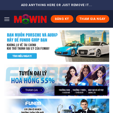
Skip
ADD ANYTHING HERE OR JUST REMOVE IT...
to
content
ĐĂNG KÝ
THAM GIA NGAY