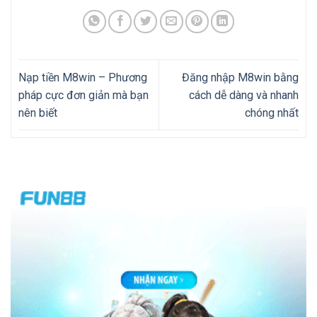
Nạp tiền M8win – Phương
Đăng nhập M8win bằng
pháp cực đơn giản mà bạn
cách dễ dàng và nhanh
nên biết
chóng nhất