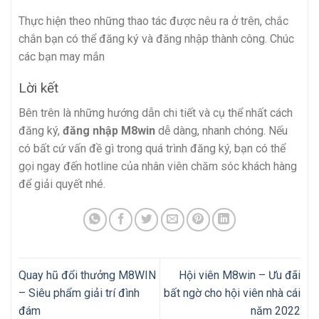
Thực hiện theo những thao tác được nêu ra ở trên, chắc
chắn bạn có thể đăng ký và đăng nhập thành công. Chúc
các bạn may mắn
Lời kết
Bên trên là những hướng dẫn chi tiết và cụ thể nhất cách
đăng ký,
đăng nhập M8win
dễ dàng, nhanh chóng. Nếu
có bất cứ vấn đề gì trong quá trình đăng ký, bạn có thể
gọi ngay đến hotline của nhân viên chăm sóc khách hàng
để giải quyết nhé.
Quay hũ đổi thưởng M8WIN
Hội viên M8win – Ưu đãi
– Siêu phẩm giải trí đình
bất ngờ cho hội viên nhà cái
đám
năm 2022