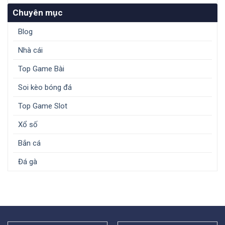
Chuyên mục
Blog
Nhà cái
Top Game Bài
Soi kèo bóng đá
Top Game Slot
Xổ số
Bắn cá
Đá gà