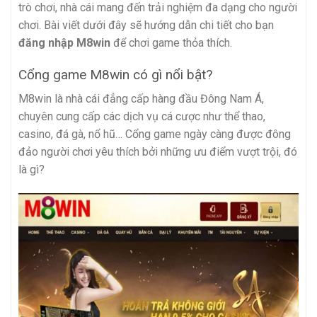
trò chơi, nhà cái mang đến trải nghiệm đa dạng cho người
chơi. Bài viết dưới đây sẽ hướng dẫn chi tiết cho bạn
đăng nhập M8win
để chơi game thỏa thích.
Cổng game M8win có gì nổi bật?
M8win là nhà cái đẳng cấp hàng đầu Đông Nam Á,
chuyên cung cấp các dịch vụ cá cược như thể thao,
casino, đá gà, nổ hũ… Cổng game ngày càng được đông
đảo người chơi yêu thích bởi những ưu điểm vượt trội, đó
là gì?