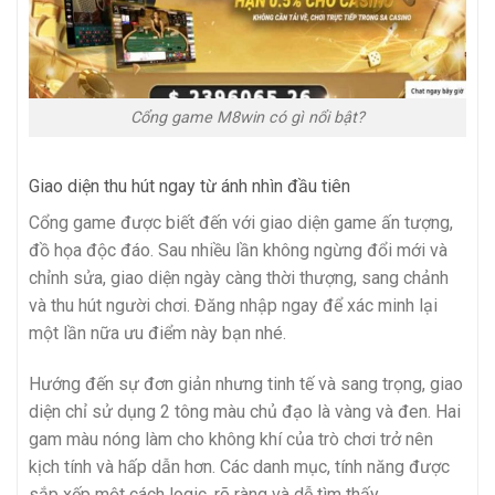
Cổng game M8win có gì nổi bật?
Giao diện thu hút ngay từ ánh nhìn đầu tiên
Cổng game được biết đến với giao diện game ấn tượng,
đồ họa độc đáo. Sau nhiều lần không ngừng đổi mới và
chỉnh sửa, giao diện ngày càng thời thượng, sang chảnh
và thu hút người chơi. Đăng nhập ngay để xác minh lại
một lần nữa ưu điểm này bạn nhé.
Hướng đến sự đơn giản nhưng tinh tế và sang trọng, giao
diện chỉ sử dụng 2 tông màu chủ đạo là vàng và đen. Hai
gam màu nóng làm cho không khí của trò chơi trở nên
kịch tính và hấp dẫn hơn. Các danh mục, tính năng được
sắp xếp một cách logic, rõ ràng và dễ tìm thấy.