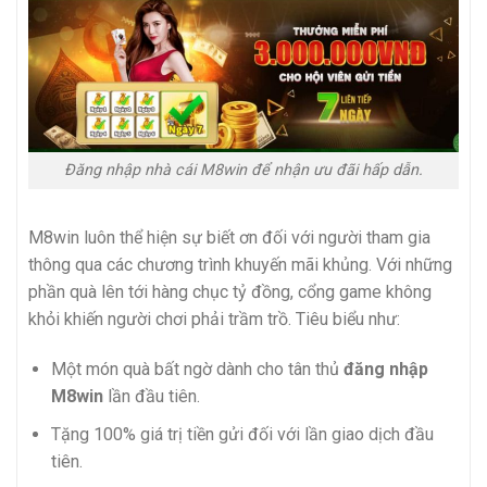
Đăng nhập nhà cái M8win để nhận ưu đãi hấp dẫn.
M8win luôn thể hiện sự biết ơn đối với người tham gia
thông qua các chương trình khuyến mãi khủng. Với những
phần quà lên tới hàng chục tỷ đồng, cổng game không
khỏi khiến người chơi phải trầm trồ. Tiêu biểu như:
Một món quà bất ngờ dành cho tân thủ
đăng nhập
M8win
lần đầu tiên.
Tặng 100% giá trị tiền gửi đối với lần giao dịch đầu
tiên.