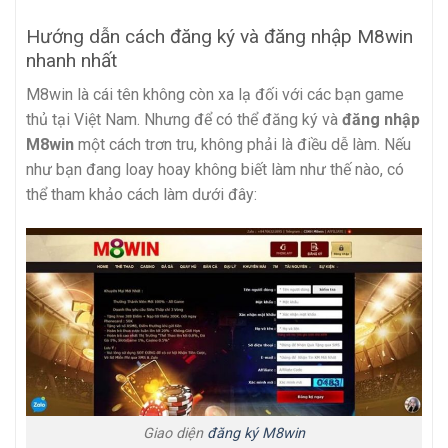
Hướng dẫn cách đăng ký và đăng nhập M8win
nhanh nhất
M8win là cái tên không còn xa lạ đối với các bạn game
thủ tại Việt Nam. Nhưng để có thể đăng ký và
đăng nhập
M8win
một cách trơn tru, không phải là điều dễ làm. Nếu
như bạn đang loay hoay không biết làm như thế nào, có
thể tham khảo cách làm dưới đây:
Giao diện
đăng ký M8win