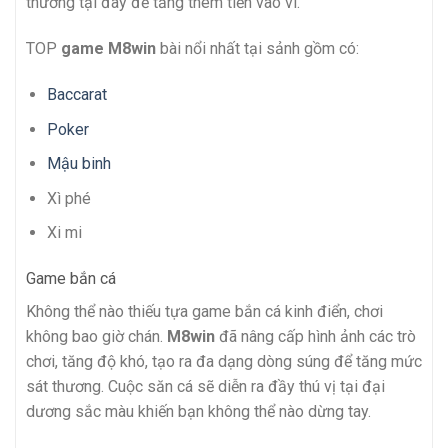
thưởng tại đây để tăng thêm tiền vào ví.
TOP
game M8win
bài nổi nhất tại sảnh gồm có:
Baccarat
Poker
Mậu binh
Xì phé
Xi mi
Game bắn cá
Không thể nào thiếu tựa game bắn cá kinh điển, chơi
không bao giờ chán.
M8win
đã nâng cấp hình ảnh các trò
chơi, tăng độ khó, tạo ra đa dạng dòng súng để tăng mức
sát thương. Cuộc săn cá sẽ diễn ra đầy thú vị tại đại
dương sắc màu khiến bạn không thể nào dừng tay.