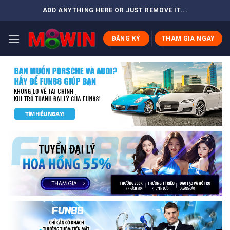
Skip
ADD ANYTHING HERE OR JUST REMOVE IT...
to
content
ĐĂNG KÝ
THAM GIA NGAY