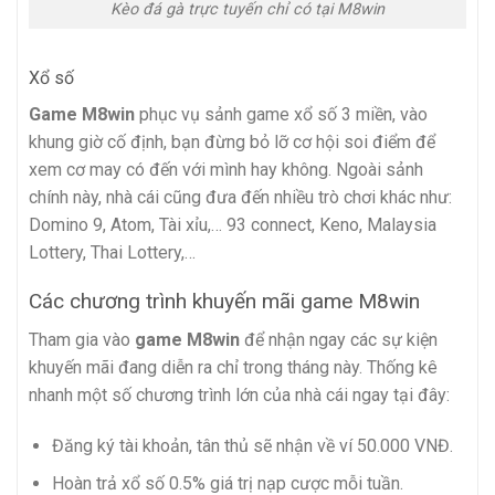
Kèo đá gà trực tuyến chỉ có tại M8win
Xổ số
Game M8win
phục vụ sảnh game xổ số 3 miền, vào
khung giờ cố định, bạn đừng bỏ lỡ cơ hội soi điểm để
xem cơ may có đến với mình hay không. Ngoài sảnh
chính này, nhà cái cũng đưa đến nhiều trò chơi khác như:
Domino 9, Atom, Tài xỉu,… 93 connect, Keno, Malaysia
Lottery, Thai Lottery,…
Các chương trình khuyến mãi game M8win
Tham gia vào
game M8win
để nhận ngay các sự kiện
khuyến mãi đang diễn ra chỉ trong tháng này. Thống kê
nhanh một số chương trình lớn của nhà cái ngay tại đây:
Đăng ký tài khoản, tân thủ sẽ nhận về ví 50.000 VNĐ.
Hoàn trả xổ số 0.5% giá trị nạp cược mỗi tuần.