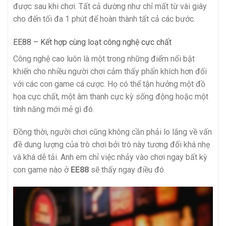
được sau khi chơi. Tất cả dường như chỉ mất từ vài giây
cho đến tối đa 1 phút để hoàn thành tất cả các bước.
EE88 – Kết hợp cùng loạt công nghệ cực chất
Công nghệ cao luôn là một trong những điểm nổi bật
khiến cho nhiều người chơi cảm thấy phấn khích hơn đối
với các con game cá cược. Họ có thể tận hưởng một đồ
họa cực chất, một âm thanh cực kỳ sống động hoặc một
tính năng mới mẻ gì đó.
Đồng thời, người chơi cũng không cần phải lo lắng về vấn
đề dung lượng của trò chơi bởi trò này tương đối khá nhẹ
và khá dễ tải. Anh em chỉ việc nhảy vào chơi ngay bất kỳ
con game nào ở
EE88
sẽ thấy ngay điều đó.