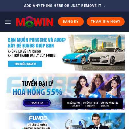
Skip
ADD ANYTHING HERE OR JUST REMOVE IT...
to
content
ĐĂNG KÝ
THAM GIA NGAY