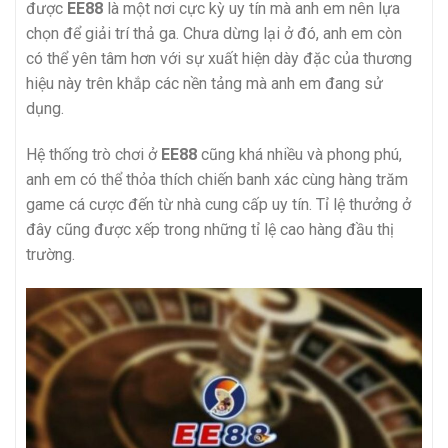
được
EE88
là một nơi cực kỳ uy tín mà anh em nên lựa
chọn để giải trí thả ga. Chưa dừng lại ở đó, anh em còn
có thể yên tâm hơn với sự xuất hiện dày đặc của thương
hiệu này trên khắp các nền tảng mà anh em đang sử
dụng.
Hệ thống trò chơi ở
EE88
cũng khá nhiều và phong phú,
anh em có thể thỏa thích chiến banh xác cùng hàng trăm
game cá cược đến từ nhà cung cấp uy tín. Tỉ lệ thưởng ở
đây cũng được xếp trong những tỉ lệ cao hàng đầu thị
trường.