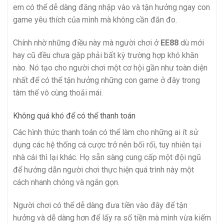
em có thể dễ dàng đăng nhập vào và tận hưởng ngay con
game yêu thích của mình mà không cần đắn đo.
Chính nhờ những điều này mà người chơi ở
EE88
dù mới
hay cũ đều chưa gặp phải bất kỳ trường hợp khó khăn
nào. Nó tạo cho người chơi một cơ hội gần như toàn diện
nhất để có thể tận hưởng những con game ở đây trong
tâm thế vô cùng thoải mái.
Không quá khó để có thể thanh toán
Các hình thức thanh toán có thể làm cho những ai ít sử
dụng các hệ thống cá cược trở nên bối rối, tuy nhiên tại
nhà cái thì lại khác. Họ sẵn sàng cung cấp một đội ngũ
để hướng dẫn người chơi thực hiện quá trình này một
cách nhanh chóng và ngắn gọn.
Người chơi có thể dễ dàng đưa tiền vào đây để tận
hưởng và dễ dàng hơn để lấy ra số tiền mà mình vừa kiếm