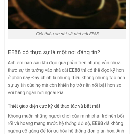
Giới thiệu sơ nét về nhà cái EE88
EE88 có thực sự là một nơi đáng tin?
Anh em nào sau khi đọc qua phần trên nhưng vẫn chưa
thực sự tin tưởng vào nhà cái
EE88
thì có thể đọc kỹ hơn
ở phần này Đây chính là những điều không những tạo nên
sự uy tín của họ mà còn khiến họ trở nên nổi bật hơn so
với hàng ngàn nơi ngoài kia.
Thiết giao diện cực kỳ dễ thao tác và bắt mắt
Không muốn những người chơi của mình phải trở nên bối
rối và hoang mang trước hệ thống đồ sộ,
EE88
đã không
ngừng cố gắng để tối ưu hóa hệ thống đơn giản hơn. Anh