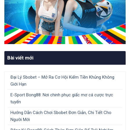
Bài viết mới
Đại Lý Sbobet – Mở Ra Cơ Hội Kiếm Tiền Khủng Không
Giới Hạn
E-Sport Bong88: Nơi chinh phục giấc mơ cá cược trực
tuyến
Hướng Dẫn Cách Chơi Sbobet Đơn Giản, Chi Tiết Cho
Người Mới