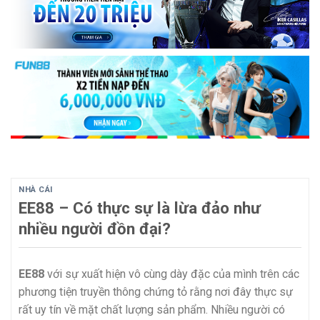
NHÀ CÁI
EE88 – Có thực sự là lừa đảo như
nhiều người đồn đại?
EE88
với sự xuất hiện vô cùng dày đặc của mình trên các
phương tiện truyền thông chứng tỏ rằng nơi đây thực sự
rất uy tín về mặt chất lượng sản phẩm. Nhiều người có