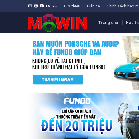
Skip
Giới thiệu
Liên hệ
Chính sách bảo m
to
content
Trang chủ
Nạp ti