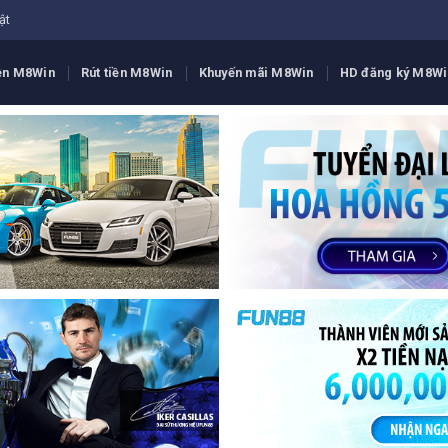
ật
ền M8Win
Rút tiền M8Win
Khuyến mãi M8Win
HD đăng ký M8Wi