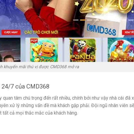
nh khuyến mãi thú vị được CMD368 mở ra
o 24/7 của CMD368
 quan tâm chú trọng đến rất nhiều, chính bởi như vậy nhà cái đã 
yên xử lý những vấn đề mà khách gặp phải. Đội ngũ nhân viên sẽ
ết tất cả mọi thắc mắc của khách hàng.