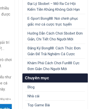
Đại Lý Sbobet – Mở Ra Cơ Hội
 nhiều
Kiếm Tiền Khủng Không Giới Hạn
h được
E-Sport Bong88: Nơi chinh phục
giấc mơ cá cược trực tuyến
Hướng Dẫn Cách Chơi Sbobet Đơn
Giản, Chi Tiết Cho Người Mới
ải trí
Đăng Ký Bong88: Cách Thức Đơn
P,…
Giản Để Trải Nghiệm Cá Cược
rò chơi
Khám Phá Cách Chơi Fun88 Cực
t.
Đơn Giản Cho Người Mới
iểu như
Chuyên mục
me cá
Blog
này.
Nhà cái
Top Game Bài