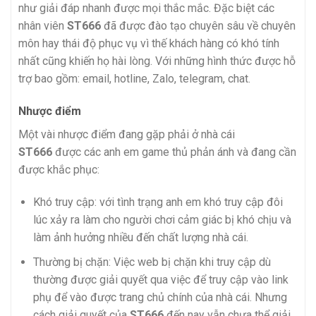
như giải đáp nhanh được mọi thắc mắc. Đặc biệt các
nhân viên
ST666
đã được đào tạo chuyên sâu về chuyên
môn hay thái độ phục vụ vì thế khách hàng có khó tính
nhất cũng khiến họ hài lòng. Với những hình thức được hỗ
trợ bao gồm: email, hotline, Zalo, telegram, chat.
Nhược điểm
Một vài nhược điểm đang gặp phải ở nhà cái
ST666
được các anh em game thủ phản ánh và đang cần
được khắc phục:
Khó truy cập: với tình trạng anh em khó truy cập đôi
lúc xảy ra làm cho người chơi cảm giác bị khó chịu và
làm ảnh hưởng nhiều đến chất lượng nhà cái.
Thường bị chặn: Việc web bị chặn khi truy cập dù
thường được giải quyết qua việc để truy cập vào link
phụ để vào được trang chủ chính của nhà cái. Nhưng
cách giải quyết của
ST666
đến nay vẫn chưa thể giải