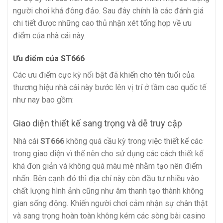
người chơi khá đông đảo. Sau đây chính là các đánh giá
chi tiết được những cao thủ nhận xét tổng hợp về ưu
điểm của nhà cái này.
Ưu điểm của ST666
Các ưu điểm cực kỳ nổi bật đã khiến cho tên tuổi của
thương hiệu nhà cái này bước lên vị trí ở tầm cao quốc tế
như nay bao gồm:
Giao diện thiết kế sang trọng và dễ truy cập
Nhà cái
ST666
không quá cầu kỳ trong việc thiết kế các
trong giao diện vì thế nên cho sử dụng các cách thiết kế
khá đơn giản và không quá màu mè nhằm tạo nên điểm
nhấn. Bên cạnh đó thì địa chỉ này còn đầu tư nhiều vào
chất lượng hình ảnh cũng như âm thanh tạo thành không
gian sống động. Khiến người chơi cảm nhận sự chân thật
và sang trọng hoàn toàn không kém các sòng bài casino