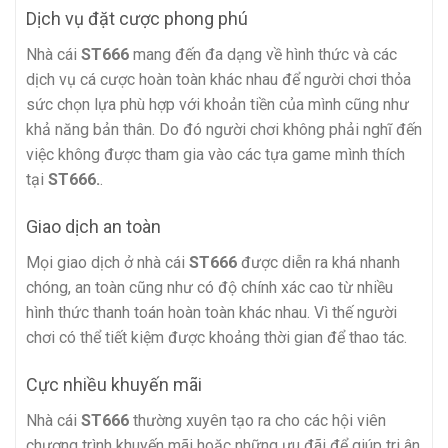
Dịch vụ đặt cược phong phú
Nhà cái
ST666
mang đến đa dạng về hình thức và các
dịch vụ cá cược hoàn toàn khác nhau để người chơi thỏa
sức chọn lựa phù hợp với khoản tiền của mình cũng như
khả năng bản thân. Do đó người chơi không phải nghĩ đến
việc không được tham gia vào các tựa game mình thích
tại
ST666
.
.
Giao dịch an toàn
Mọi giao dịch ở nhà cái
ST666
được diễn ra khá nhanh
chóng, an toàn cũng như có độ chính xác cao từ nhiều
hình thức thanh toán hoàn toàn khác nhau. Vì thế người
chơi có thể tiết kiệm được khoảng thời gian để thao tác.
Cực nhiều khuyến mãi
Nhà cái
ST666
thường xuyên tạo ra cho các hội viên
chương trình khuyến mãi hoặc những ưu đãi để giúp tri ân