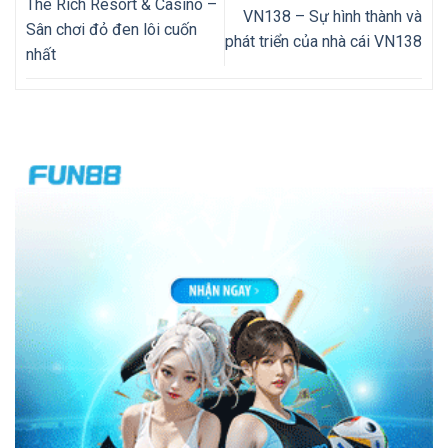
The Rich Resort & Casino –
VN138 – Sự hình thành và
Sân chơi đỏ đen lôi cuốn
phát triển của nhà cái VN138
nhất