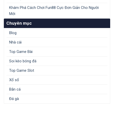
Khám Phá Cách Chơi Fun88 Cực Đơn Giản Cho Người
Mới
Chuyên mục
Blog
Nhà cái
Top Game Bài
Soi kèo bóng đá
Top Game Slot
Xổ số
Bắn cá
Đá gà