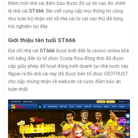
thêm một nhà cái đảm bảo được độ uy tín cao đó chính
là nhà cái
ST666
. Bài viết cung cấp mọi thông tin cũng
như toàn bộ nhận xét về nhà cái từ cái cao thủ đã từng
trải nghiệm tại đây.
Giới thiệu tên tuổi ST666
Địa chỉ nhà cái
ST666
được biết đến là casino online khá
nổi tiếng đến từ tổ chức Costa Rica đồng thời đã được
cấp giấy phép để hoạt động kinh doanh tại nhà nước này.
Ngoài ra thì nhà cái này đã được bên tổ chức GEOTRUST
cho cấp chứng nhận về website cá cược đảm bảo an
toàn nhất.