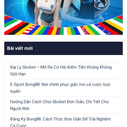
Bài viết mới
Đại Lý Sbobet – Mở Ra Cơ Hội Kiếm Tiền Khủng Không
Giới Hạn
E-Sport Bong88: Nơi chinh phục giấc mơ cá cược trực
tuyến
Hướng Dẫn Cách Chơi Sbobet Đơn Giản, Chi Tiết Cho
Người Mới
Đăng Ký Bong88: Cách Thức Đơn Giản Để Trải Nghiệm
Cá Cược