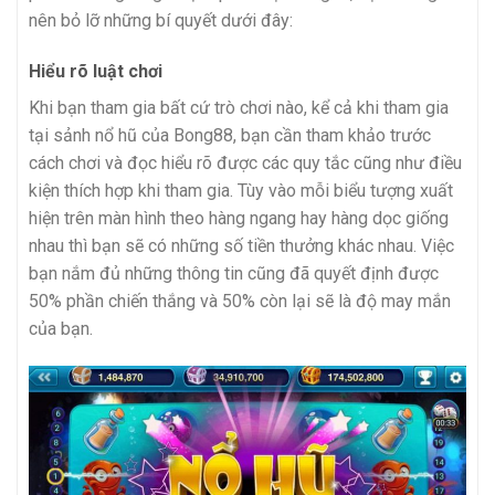
nên bỏ lỡ những bí quyết dưới đây:
Hiểu rõ luật chơi
Khi bạn tham gia bất cứ trò chơi nào, kể cả khi tham gia
tại sảnh nổ hũ của Bong88, bạn cần tham khảo trước
cách chơi và đọc hiểu rõ được các quy tắc cũng như điều
kiện thích hợp khi tham gia. Tùy vào mỗi biểu tượng xuất
hiện trên màn hình theo hàng ngang hay hàng dọc giống
nhau thì bạn sẽ có những số tiền thưởng khác nhau. Việc
bạn nắm đủ những thông tin cũng đã quyết định được
50% phần chiến thắng và 50% còn lại sẽ là độ may mắn
của bạn.