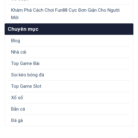
Khám Phá Cách Chơi Fun88 Cực Đơn Giản Cho Người
Mới
Chuyên mục
Blog
Nhà cái
Top Game Bài
Soi kèo bóng đá
Top Game Slot
Xổ số
Bắn cá
Đá gà