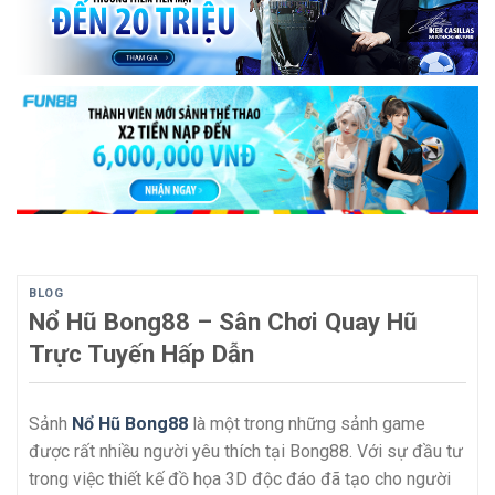
BLOG
Nổ Hũ Bong88 – Sân Chơi Quay Hũ
Trực Tuyến Hấp Dẫn
Sảnh
Nổ Hũ Bong88
là một trong những sảnh game
được rất nhiều người yêu thích tại Bong88. Với sự đầu tư
trong việc thiết kế đồ họa 3D độc đáo đã tạo cho người