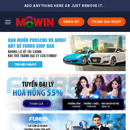
Skip
ADD ANYTHING HERE OR JUST REMOVE IT...
to
content
ĐĂNG KÝ
THAM GIA NGAY