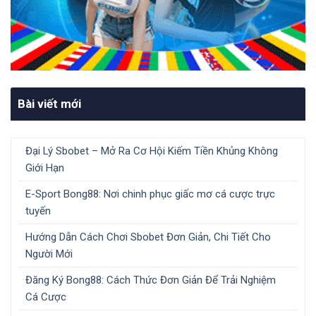
Bài viết mới
Đại Lý Sbobet – Mở Ra Cơ Hội Kiếm Tiền Khủng Không
Giới Hạn
E-Sport Bong88: Nơi chinh phục giấc mơ cá cược trực
tuyến
Hướng Dẫn Cách Chơi Sbobet Đơn Giản, Chi Tiết Cho
Người Mới
Đăng Ký Bong88: Cách Thức Đơn Giản Để Trải Nghiệm
Cá Cược