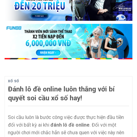
XỔ SỐ
Đánh lô đề online luôn thắng với bí
quyết soi cầu xổ số hay!
Soi cầu luôn là bước công việc được thực hiện đầu tiền
đối với bất kỳ ai khi
đánh lô đề online
. Đối với một
người chơi mới chắc hẳn sẽ chưa quen với việc này nên