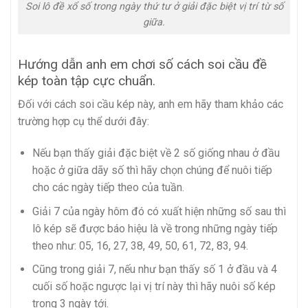
Soi lô đề xổ số trong ngày thứ tư ở giải đặc biệt vị trí từ số
giữa.
Hướng dẫn anh em chơi số cách soi cầu đề
kép toàn tập cực chuẩn.
Đối với cách soi cầu kép này, anh em hãy tham khảo các
trường hợp cụ thể dưới đây:
Nếu bạn thấy giải đặc biệt về 2 số giống nhau ở đầu
hoặc ở giữa dãy số thì hãy chọn chúng để nuôi tiếp
cho các ngày tiếp theo của tuần.
Giải 7 của ngày hôm đó có xuất hiện những số sau thì
lô kép sẽ được báo hiệu là về trong những ngày tiếp
theo như: 05, 16, 27, 38, 49, 50, 61, 72, 83, 94.
Cũng trong giải 7, nếu như bạn thấy số 1 ở đầu và 4
cuối số hoặc ngược lại vị trí này thì hãy nuôi số kép
trong 3 ngày tới.