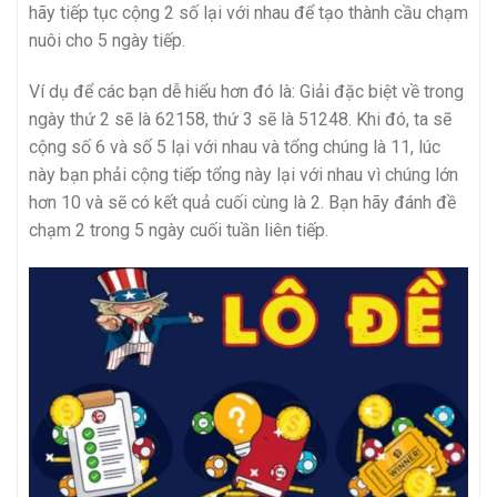
hãy tiếp tục cộng 2 số lại với nhau để tạo thành cầu chạm
nuôi cho 5 ngày tiếp.
Ví dụ để các bạn dễ hiểu hơn đó là: Giải đặc biệt về trong
ngày thứ 2 sẽ là 62158, thứ 3 sẽ là 51248. Khi đó, ta sẽ
cộng số 6 và số 5 lại với nhau và tổng chúng là 11, lúc
này bạn phải cộng tiếp tổng này lại với nhau vì chúng lớn
hơn 10 và sẽ có kết quả cuối cùng là 2. Bạn hãy đánh đề
chạm 2 trong 5 ngày cuối tuần liên tiếp.