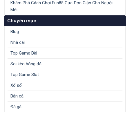
Khám Phá Cách Chơi Fun88 Cực Đơn Giản Cho Người
Mới
Chuyên mục
Blog
Nhà cái
Top Game Bài
Soi kèo bóng đá
Top Game Slot
Xổ số
Bắn cá
Đá gà