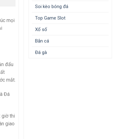
Soi kèo bóng đá
Top Game Slot
lúc mọi
ại
Xổ số
Bắn cá
Đá gà
ận đấu
hất
ớc mắt.
và Đá
giờ thi
àn giao