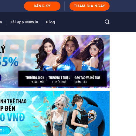
ĐĂNG KÝ
THAM GIA NGAY
n
Tải app M8Win
Blog