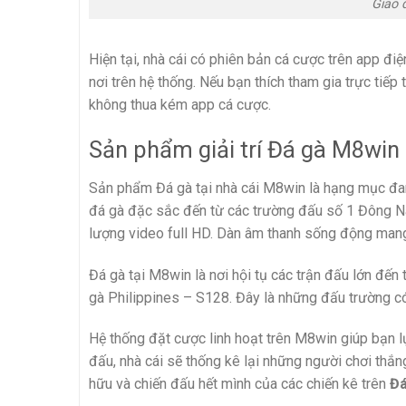
Giao 
Hiện tại, nhà cái có phiên bản cá cược trên app điệ
nơi trên hệ thống. Nếu bạn thích tham gia trực tiếp 
không thua kém app cá cược.
Sản phẩm giải trí Đá gà M8win
Sản phẩm Đá gà tại nhà cái M8win là hạng mục đan
đá gà đặc sắc đến từ các trường đấu số 1 Đông Na
lượng video full HD. Dàn âm thanh sống động mang
Đá gà tại M8win là nơi hội tụ các trận đấu lớn đế
gà Philippines – S128. Đây là những đấu trường có 
Hệ thống đặt cược linh hoạt trên M8win giúp bạn lự
đấu, nhà cái sẽ thống kê lại những người chơi thắ
hữu và chiến đấu hết mình của các chiến kê trên
Đá