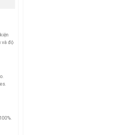
 kiện
u và độ
o.
es.
 100%.