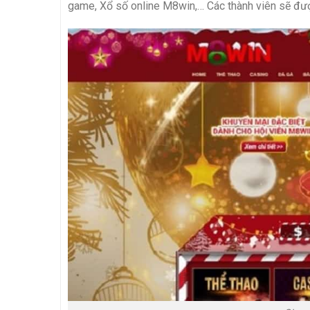
game, Xổ số online M8win,… Các thành viên sẽ được