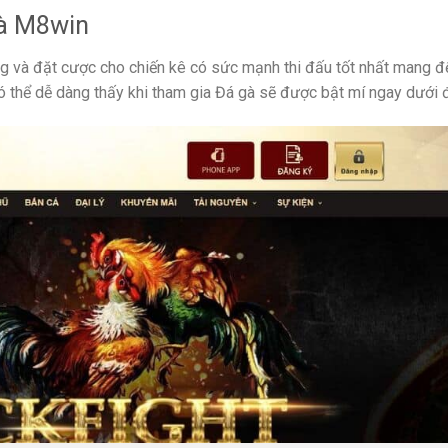
gà M8win
ng và đặt cược cho chiến kê có sức mạnh thi đấu tốt nhất mang đ
ó thể dễ dàng thấy khi tham gia Đá gà
sẽ được bật mí ngay dưới 