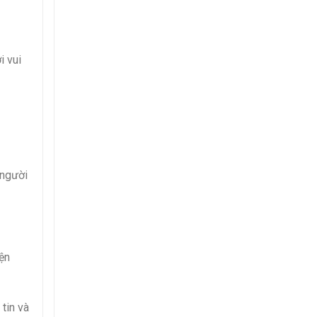
i vui
 người
ện
tin và