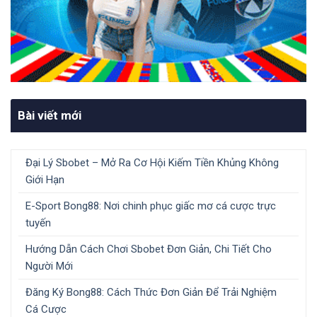
Bài viết mới
Đại Lý Sbobet – Mở Ra Cơ Hội Kiếm Tiền Khủng Không
Giới Hạn
E-Sport Bong88: Nơi chinh phục giấc mơ cá cược trực
tuyến
Hướng Dẫn Cách Chơi Sbobet Đơn Giản, Chi Tiết Cho
Người Mới
Đăng Ký Bong88: Cách Thức Đơn Giản Để Trải Nghiệm
Cá Cược