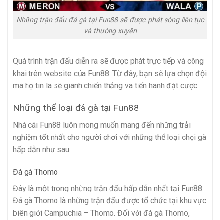
Những trận đấu đá gà tại Fun88 sẽ được phát sóng liên tục
và thường xuyên
Quá trình trận đấu diễn ra sẽ được phát trực tiếp và công
khai trên website của Fun88. Từ đây, bạn sẽ lựa chọn đội
mà họ tin là sẽ giành chiến thắng và tiến hành đặt cược.
Những thể loại đá gà tại Fun88
Nhà cái Fun88 luôn mong muốn mang đến những trải
nghiệm tốt nhất cho người chơi với những thể loại chọi gà
hấp dẫn như sau:
Đá gà Thomo
Đây là một trong những trận đấu hấp dẫn nhất tại Fun88.
Đá gà Thomo là những trận đấu được tổ chức tại khu vực
biên giới Campuchia – Thomo. Đối với đá gà Thomo,