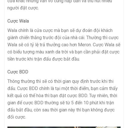
cửa khác nhưng vẫn vô cùng hấp dẫn và thu hút nhiều
người đặt cược.
Cược Wala
Wala chính là cửa cược mà bạn sẽ dự đoán đội khách
giành chiến thắng trước đội của nhà cái. Thường thì cược
Wala sẽ có tỷ lệ trả thưởng cao hơn Meron. Cược Wala sẽ
có biểu tượng màu xanh da trời và bạn cần phải đặt cược
tiền trước khi trận đấu được bắt đầu.
Cược BDD
Thông thường thì sẽ có thời gian quy định trước khi thi
đấu. Cược BDD chính là tại một thời điểm, bạn cảm thấy
kết quả có thể hòa thì bạn đặt cược BDD. Tuy nhiên, thời
gian để cược BDD thường sẽ từ 5 đến 10 phút khi trận
đấu bắt đầu, còn sau thời gian này thì bạn không được
đổi cược.