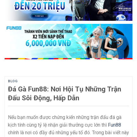
BLOG
Đá Gà Fun88: Nơi Hội Tụ Những Trận
Đấu Sôi Động, Hấp Dẫn
Nếu bạn muốn được chứng kiến những trận đấu đá gà
kịch tính cùng tỷ lệ nhận giải thưởng cực lớn thì
Fun88
chính là nơi có đầy đủ những yếu tố đó. Trong bài viết này