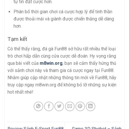
tự tin đặt cược hơn.
Phân bố thời gian chơi cá cược hợp lý để tinh thần
được thoải mái và giành được chiến thắng dễ dàng
hơn.
Tạm kết
Có thể thấy rằng, đá gà Fun88 sở hữu rất nhiều thể loại
trò chơi hấp dẫn cùng cửa cược dễ đoán. Hy vọng rằng
qua bài viết của
m8win.org
, bạn sẽ cảm thấy hứng thú
với sảnh chơi này và tham gia cá cược ngay tại Fun88.
Nhằm giúp cập nhật những thông tin mới về Fun88, hãy
truy cập ngay m8win.org để không bỏ lỡ những sự kiện
hot nhất nhé!
Review Sảnh E-Sport Fun88
Game 3D Sbobet – Sảnh