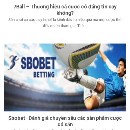
7Ball – Thương hiệu cá cược có đáng tin cậy
không?
Sân chơi cá cược uy tín sẽ là kênh đầu tư hiệu quả mà mọi cược thủ
đều muốn tham gia. Thế ...
Sbobet- Đánh giá chuyên sâu các sản phẩm cược
có sẵn