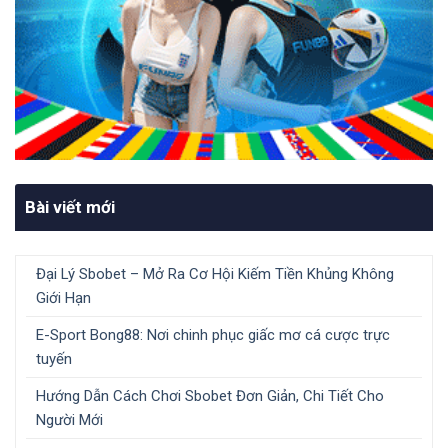
Bài viết mới
Đại Lý Sbobet – Mở Ra Cơ Hội Kiếm Tiền Khủng Không
Giới Hạn
E-Sport Bong88: Nơi chinh phục giấc mơ cá cược trực
tuyến
Hướng Dẫn Cách Chơi Sbobet Đơn Giản, Chi Tiết Cho
Người Mới