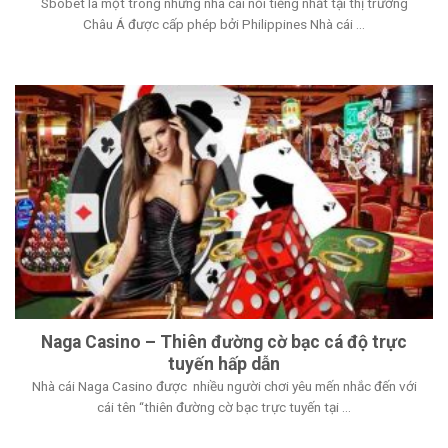
Sbobet là một trong những nhà cái nổi tiếng nhất tại thị trường
Châu Á được cấp phép bởi Philippines Nhà cái ...
Naga Casino – Thiên đường cờ bạc cá độ trực
tuyến hấp dẫn
Nhà cái Naga Casino được nhiều người chơi yêu mến nhắc đến với
cái tên “thiên đường cờ bạc trực tuyến tại ...