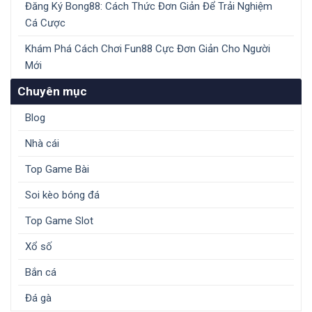
Đăng Ký Bong88: Cách Thức Đơn Giản Để Trải Nghiệm
Cá Cược
Khám Phá Cách Chơi Fun88 Cực Đơn Giản Cho Người
Mới
Chuyên mục
Blog
Nhà cái
Top Game Bài
Soi kèo bóng đá
Top Game Slot
Xổ số
Bắn cá
Đá gà