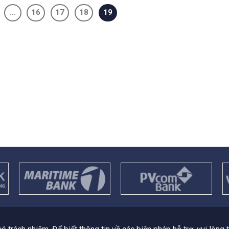
…
16
17
18
19