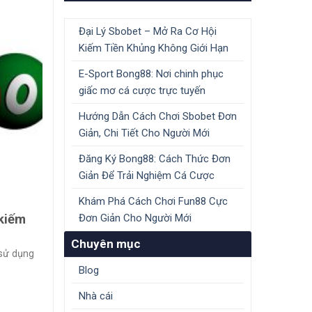
Đại Lý Sbobet – Mở Ra Cơ Hội
Kiếm Tiền Khủng Không Giới Hạn
E-Sport Bong88: Nơi chinh phục
giấc mơ cá cược trực tuyến
Hướng Dẫn Cách Chơi Sbobet Đơn
Giản, Chi Tiết Cho Người Mới
Đăng Ký Bong88: Cách Thức Đơn
Giản Để Trải Nghiệm Cá Cược
Khám Phá Cách Chơi Fun88 Cực
Đơn Giản Cho Người Mới
 kiếm
Chuyên mục
 sử dụng
Blog
Nhà cái