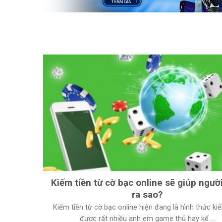
Kiếm tiền từ cờ bạc online sẽ giúp ngườ
ra sao?
Kiếm tiền từ cờ bạc online hiện đang là hình thức ki
được rất nhiều anh em game thủ hay kể ...